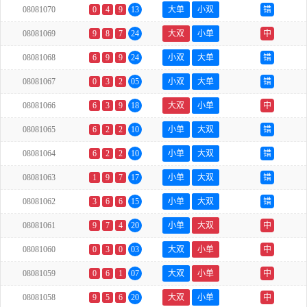
08081070
0
4
9
13
大单
小双
错
08081069
9
8
7
24
大双
小单
中
08081068
6
9
9
24
小双
大单
错
08081067
0
3
2
05
小双
大单
错
08081066
6
3
9
18
大双
小单
中
08081065
6
2
2
10
小单
大双
错
08081064
6
2
2
10
小单
大双
错
08081063
1
9
7
17
小单
大双
错
08081062
3
6
6
15
小单
大双
错
08081061
9
7
4
20
小单
大双
中
08081060
0
3
0
03
大双
小单
中
08081059
0
6
1
07
大双
小单
中
08081058
9
5
6
20
大双
小单
中