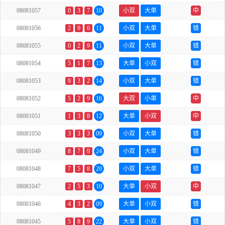
08081057
0
3
7
10
小双
大单
中
08081056
2
9
0
11
小双
大单
错
08081055
0
2
9
11
小双
大单
错
08081054
5
1
7
13
大单
小双
错
08081053
9
3
2
14
小双
大单
错
08081052
5
2
9
16
大双
小单
中
08081051
1
3
8
12
大单
小双
中
08081050
3
3
3
09
小双
大单
错
08081049
8
7
9
24
小双
大单
错
08081048
7
5
8
20
小双
大单
错
08081047
2
5
3
10
大单
小双
中
08081046
4
3
2
09
大单
小双
错
08081045
5
8
9
22
大单
小双
错