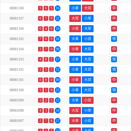
08081108
5
6
5
16
小单
大双
中
08081107
6
7
9
22
大双
小单
中
08081106
0
4
6
10
小双
大单
中
08081105
7
0
9
16
大单
小双
错
08081104
2
7
0
09
小单
大双
中
08081103
4
8
5
17
小单
大双
错
08081102
5
5
5
15
小单
大双
错
08081101
0
9
0
09
小单
大双
中
08081100
5
1
9
15
小单
大双
错
08081099
5
2
5
12
大单
小双
中
08081098
4
3
7
14
大双
小单
中
08081097
2
7
8
17
大单
小双
中