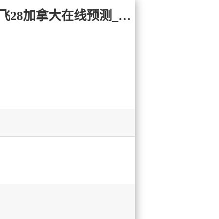
易记网址:28yc.com-加拿大PC预测网-加拿大pc在线预测结果|飞飞28加拿大在线预测_专注研究加拿大预测!