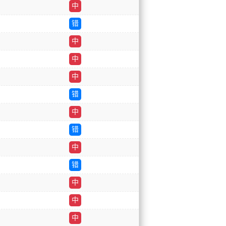
中
错
中
中
中
错
中
错
中
错
中
中
中