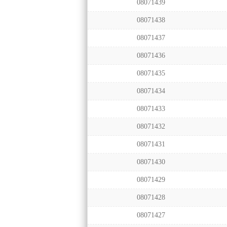
08071439
08071438
08071437
08071436
08071435
08071434
08071433
08071432
08071431
08071430
08071429
08071428
08071427