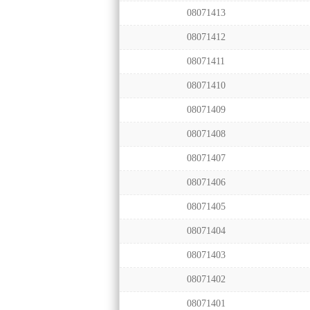
08071413
08071412
08071411
08071410
08071409
08071408
08071407
08071406
08071405
08071404
08071403
08071402
08071401