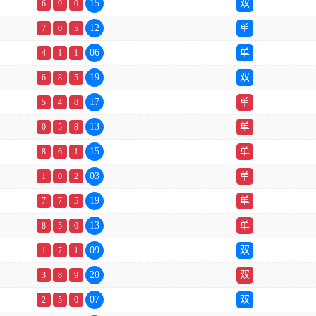
15
双
6
9
0
12
单
7
0
5
06
单
4
1
1
19
双
6
8
5
17
单
5
4
8
13
单
0
5
8
15
单
8
6
1
03
单
1
0
2
19
单
7
7
5
13
单
8
5
0
09
双
1
7
1
20
双
3
8
9
07
双
2
5
0