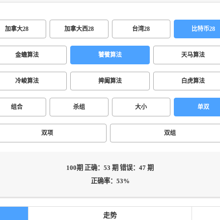
加拿大28
加拿大西28
台湾28
比特币28
金蟾算法
饕餮算法
天马算法
冷峻算法
捭阖算法
白虎算法
组合
杀组
大小
单双
双项
双组
100期 正确：53 期 错误：47 期
正确率：53%
走势