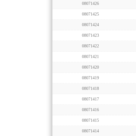
08071426
08071425
08071424
08071423
08071422
08071421
08071420
08071419
08071418
08071417
08071416
08071415
08071414