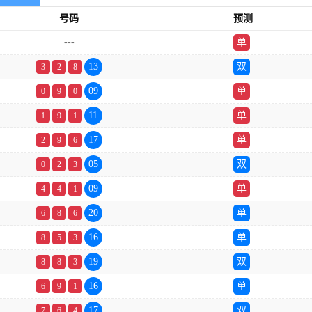
号码
预测
---
单
13
双
3
2
8
09
单
0
9
0
11
单
1
9
1
17
单
2
9
6
05
双
0
2
3
09
单
4
4
1
20
单
6
8
6
16
单
8
5
3
19
双
8
8
3
16
单
6
9
1
17
双
7
6
4