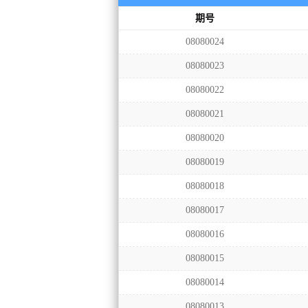
期号
08080024
08080023
08080022
08080021
08080020
08080019
08080018
08080017
08080016
08080015
08080014
08080013