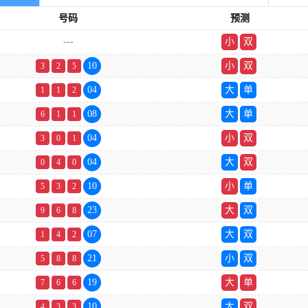
号码
预测
---
小
双
10
小
双
3
2
5
04
大
单
1
1
2
08
大
单
6
1
1
04
小
双
3
0
1
04
大
双
0
4
0
10
小
单
5
3
2
23
大
双
9
6
8
07
大
双
1
4
2
21
小
双
5
8
8
19
大
单
7
6
6
10
大
双
4
3
3