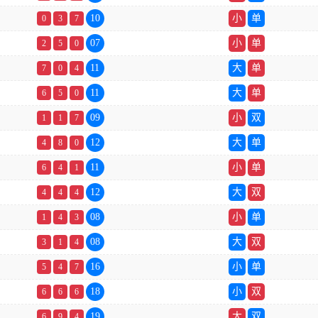
10
小
单
0
3
7
07
小
单
2
5
0
11
大
单
7
0
4
11
大
单
6
5
0
09
小
双
1
1
7
12
大
单
4
8
0
11
小
单
6
4
1
12
大
双
4
4
4
08
小
单
1
4
3
08
大
双
3
1
4
16
小
单
5
4
7
18
小
双
6
6
6
19
大
双
6
9
4