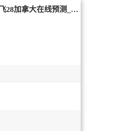
易记网址:28yc.com-加拿大PC预测网-加拿大pc在线预测结果|飞飞28加拿大在线预测_专注研究加拿大预测!