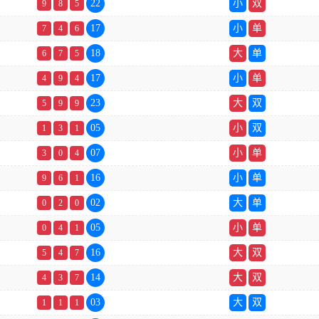
22
小
双
9
8
5
17
小
单
7
4
6
18
大
单
6
7
5
17
小
单
4
9
4
23
大
双
5
9
9
05
小
双
1
3
1
07
小
单
3
0
4
16
小
单
9
6
1
02
大
单
0
2
0
05
小
单
0
4
1
16
大
双
5
4
7
14
大
双
4
3
7
03
大
双
1
1
1