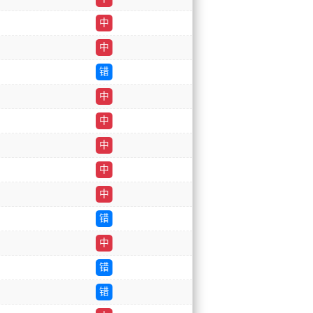
中
中
错
中
中
中
中
中
错
中
错
错