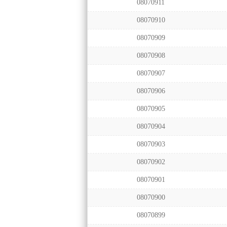
08070911
08070910
08070909
08070908
08070907
08070906
08070905
08070904
08070903
08070902
08070901
08070900
08070899