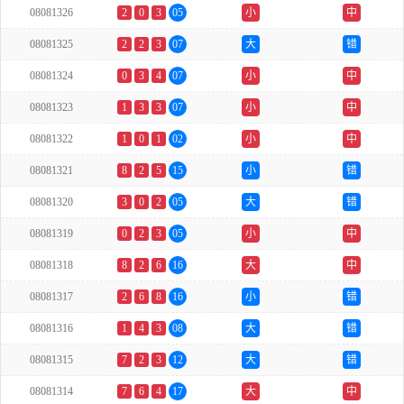
08081326
2
0
3
05
小
中
08081325
2
2
3
07
大
错
08081324
0
3
4
07
小
中
08081323
1
3
3
07
小
中
08081322
1
0
1
02
小
中
08081321
8
2
5
15
小
错
08081320
3
0
2
05
大
错
08081319
0
2
3
05
小
中
08081318
8
2
6
16
大
中
08081317
2
6
8
16
小
错
08081316
1
4
3
08
大
错
08081315
7
2
3
12
大
错
08081314
7
6
4
17
大
中