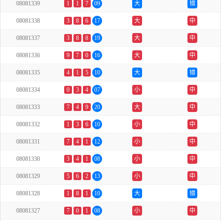
08081339
1
1
7
09
大
错
08081338
3
8
6
17
大
中
08081337
3
8
8
19
大
中
08081336
9
7
0
16
大
中
08081335
4
1
5
10
大
错
08081334
0
3
4
07
小
中
08081333
7
4
9
20
大
中
08081332
1
3
6
10
小
中
08081331
7
4
1
12
小
中
08081330
3
4
1
08
小
中
08081329
5
6
2
13
小
中
08081328
1
8
1
10
大
错
08081327
7
0
1
08
小
中