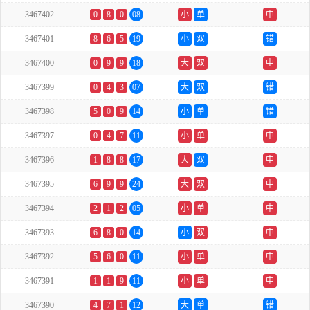
3467402
0
8
0
08
小
单
中
3467401
8
6
5
19
小
双
错
3467400
0
9
9
18
大
双
中
3467399
0
4
3
07
大
双
错
3467398
5
0
9
14
小
单
错
3467397
0
4
7
11
小
单
中
3467396
1
8
8
17
大
双
中
3467395
6
9
9
24
大
双
中
3467394
2
1
2
05
小
单
中
3467393
6
8
0
14
小
双
中
3467392
5
6
0
11
小
单
中
3467391
1
1
9
11
小
单
中
3467390
4
7
1
12
大
单
错