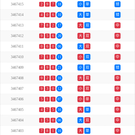
3467415
2
9
7
18
小
单
错
3467414
4
0
6
10
大
单
错
3467413
7
8
2
17
大
双
中
3467412
9
5
6
20
大
双
中
3467411
0
6
0
06
大
双
中
3467410
7
1
3
11
小
双
中
3467409
4
9
8
21
小
双
错
3467408
9
2
5
16
大
双
中
3467407
9
3
0
12
小
双
中
3467406
5
1
1
07
小
单
中
3467405
4
7
5
16
大
单
中
3467404
1
5
0
06
大
双
中
3467403
7
8
1
16
大
单
中