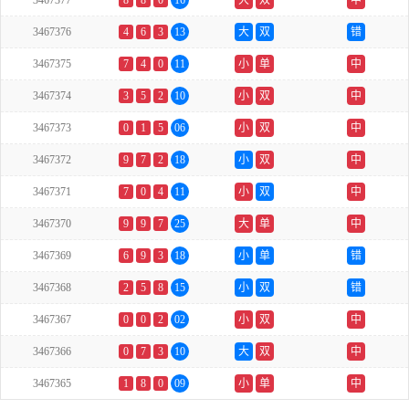
3467377
8
8
0
16
大
双
中
3467376
4
6
3
13
大
双
错
3467375
7
4
0
11
小
单
中
3467374
3
5
2
10
小
双
中
3467373
0
1
5
06
小
双
中
3467372
9
7
2
18
小
双
中
3467371
7
0
4
11
小
双
中
3467370
9
9
7
25
大
单
中
3467369
6
9
3
18
小
单
错
3467368
2
5
8
15
小
双
错
3467367
0
0
2
02
小
双
中
3467366
0
7
3
10
大
双
中
3467365
1
8
0
09
小
单
中