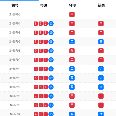
期号
号码
预测
结果
3466705
---
单
---
3466704
8
1
2
11
单
中
3466703
3
8
8
19
单
中
3466702
3
1
4
08
单
错
3466701
0
6
4
10
双
中
3466700
5
2
2
09
单
中
3466699
3
3
6
12
单
错
3466698
5
2
2
09
双
错
3466697
9
5
1
15
双
错
3466696
7
8
0
15
单
中
3466695
5
6
2
13
单
中
3466694
4
8
3
15
双
错