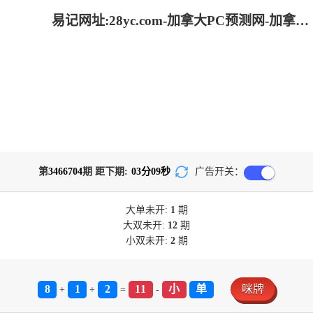
易记网址:28yc.com-加拿大PC预测网-加拿大pc在线预测结果|飞飞28加拿大在线预测_专注研究加拿大预测!
第
3466704
期 距下期:
03
分
09
秒
广告开关：
大单
未开:
1
期
大双
未开:
12
期
小双
未开:
2
期
8
1
2
11
小
单
咪牌
+
+
=
-