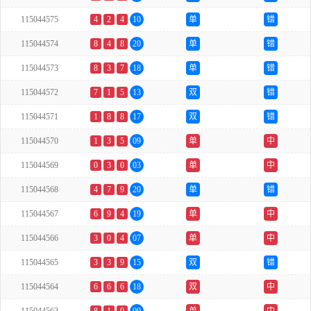
115044575
4
2
4
10
单
错
115044574
8
4
8
20
单
错
115044573
8
3
7
18
单
错
115044572
7
1
5
13
双
错
115044571
1
8
8
17
双
错
115044570
1
3
5
09
单
中
115044569
0
3
0
03
单
中
115044568
4
7
9
20
单
错
115044567
6
9
4
19
单
中
115044566
3
0
4
07
单
中
115044565
3
3
9
15
双
错
115044564
6
6
6
18
双
中