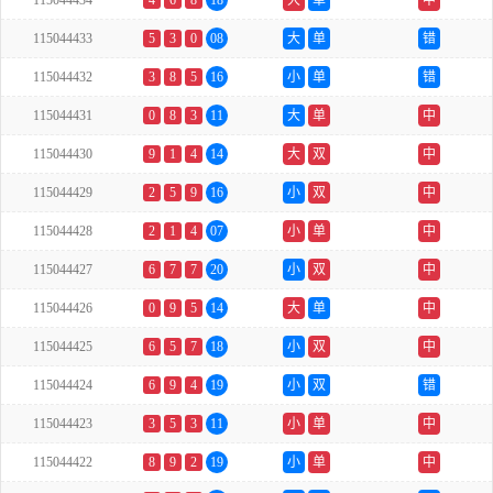
115044434
4
6
8
18
大
单
中
115044433
5
3
0
08
大
单
错
115044432
3
8
5
16
小
单
错
115044431
0
8
3
11
大
单
中
115044430
9
1
4
14
大
双
中
115044429
2
5
9
16
小
双
中
115044428
2
1
4
07
小
单
中
115044427
6
7
7
20
小
双
中
115044426
0
9
5
14
大
单
中
115044425
6
5
7
18
小
双
中
115044424
6
9
4
19
小
双
错
115044423
3
5
3
11
小
单
中
115044422
8
9
2
19
小
单
中