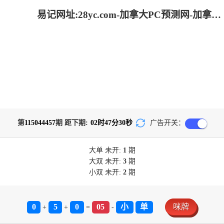
易记网址:28yc.com-加拿大PC预测网-加拿大pc在线预测结果|飞飞28加拿大在线预测_专注研究加拿大预测!
第
115044457
期 距下期:
02
时
47
分
29
秒
广告开关：
大单
未开:
1
期
大双
未开:
3
期
小双
未开:
2
期
0
5
0
05
小
单
咪牌
+
+
=
-