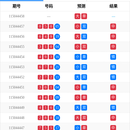
期号
号码
预测
结果
115044458
---
大
单
---
115044457
0
5
0
05
小
双
中
115044456
6
4
9
19
大
双
中
115044455
3
1
0
04
小
双
中
115044454
4
9
3
16
小
单
错
115044453
6
7
8
21
小
双
错
115044452
2
7
2
11
大
双
错
115044451
3
0
1
04
小
单
中
115044450
4
4
1
09
小
单
中
115044449
4
1
6
11
大
双
错
115044448
2
8
8
18
大
双
中
115044447
7
5
5
17
小
单
中