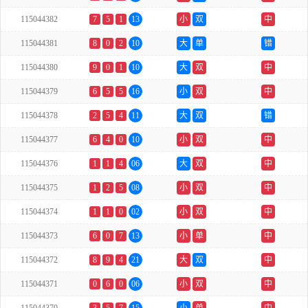
115044382
7
5
1
13
小
双
中
115044381
8
0
2
10
大
单
错
115044380
9
0
1
10
大
双
中
115044379
6
5
5
16
小
双
中
115044378
2
5
4
11
大
双
错
115044377
6
4
0
10
小
双
中
115044376
1
1
4
06
大
双
中
115044375
1
2
5
08
小
双
中
115044374
1
1
0
02
小
双
中
115044373
6
0
7
13
小
单
中
115044372
8
9
4
21
大
双
中
115044371
0
6
0
06
小
双
中