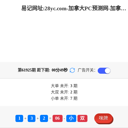
易记网址:28yc.com-加拿大PC预测网-加拿大pc在线预测结果|飞飞28加拿大在线预测_专注研究加拿大预测!
第
61925
期 距下期:
00
分
49
秒
广告开关：
大单
未开:
3
期
大双
未开:
2
期
小单
未开:
7
期
1
3
2
06
小
双
咪牌
+
+
=
-