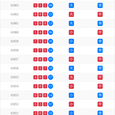
61863
5
1
2
08
大
错
61862
8
9
6
23
大
中
61861
5
0
8
13
大
错
61860
1
4
1
06
小
中
61859
7
5
4
16
小
错
61858
1
7
6
14
小
错
61857
0
8
1
09
小
中
61856
1
2
7
10
大
错
61855
4
6
7
17
大
中
61854
2
8
3
13
小
中
61853
6
0
8
14
小
错
61852
0
2
5
07
小
中
61851
4
6
6
16
小
错