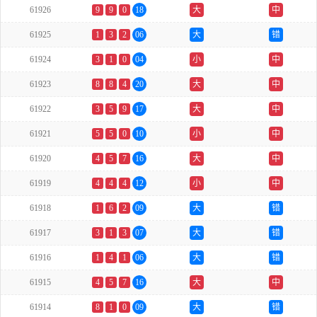
61926
9
9
0
18
大
中
61925
1
3
2
06
大
错
61924
3
1
0
04
小
中
61923
8
8
4
20
大
中
61922
3
5
9
17
大
中
61921
5
5
0
10
小
中
61920
4
5
7
16
大
中
61919
4
4
4
12
小
中
61918
1
6
2
09
大
错
61917
3
1
3
07
大
错
61916
1
4
1
06
大
错
61915
4
5
7
16
大
中
61914
8
1
0
09
大
错