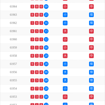
61964
1
8
0
09
小
中
61963
8
8
9
25
小
错
61962
5
6
5
16
小
错
61961
9
5
1
15
大
中
61960
3
8
1
12
小
中
61959
5
1
0
06
小
中
61958
8
5
7
20
大
中
61957
9
2
9
20
小
错
61956
5
0
4
09
大
错
61955
3
5
1
09
大
错
61954
4
7
9
20
小
错
61953
3
3
2
08
小
中