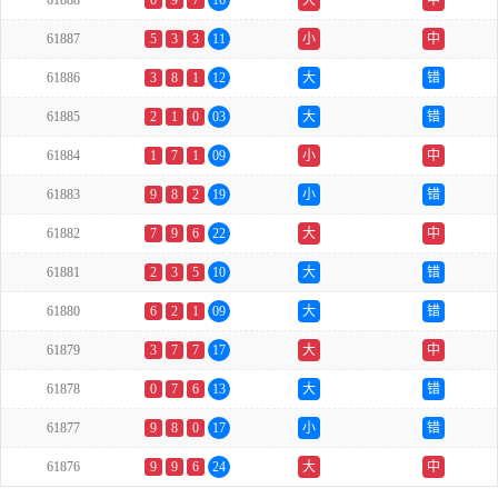
61888
0
9
7
16
大
中
61887
5
3
3
11
小
中
61886
3
8
1
12
大
错
61885
2
1
0
03
大
错
61884
1
7
1
09
小
中
61883
9
8
2
19
小
错
61882
7
9
6
22
大
中
61881
2
3
5
10
大
错
61880
6
2
1
09
大
错
61879
3
7
7
17
大
中
61878
0
7
6
13
大
错
61877
9
8
0
17
小
错
61876
9
9
6
24
大
中