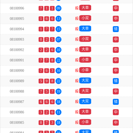
大单
08100996
7
1
1
09
殺
中
小双
08100995
1
6
6
13
殺
中
大单
08100994
1
7
7
15
殺
错
小双
08100993
0
2
5
07
殺
中
大单
08100992
2
2
6
10
殺
中
小单
08100991
7
7
8
22
殺
中
小单
08100990
7
6
3
16
殺
中
大双
08100989
5
9
8
22
殺
错
大双
08100988
7
5
7
19
殺
中
大双
08100987
6
6
6
18
殺
错
大单
08100986
3
2
6
11
殺
中
小单
08100985
8
7
3
18
殺
中
大双