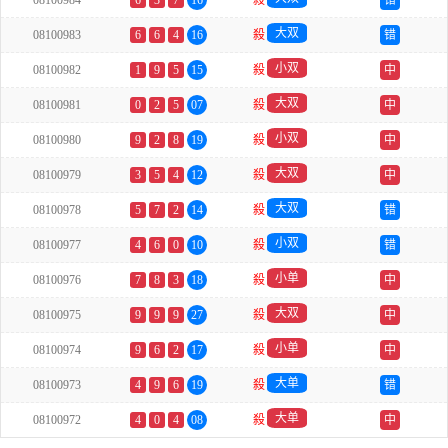
08100984
6
3
7
16
殺
错
大双
08100983
6
6
4
16
殺
错
小双
08100982
1
9
5
15
殺
中
大双
08100981
0
2
5
07
殺
中
小双
08100980
9
2
8
19
殺
中
大双
08100979
3
5
4
12
殺
中
大双
08100978
5
7
2
14
殺
错
小双
08100977
4
6
0
10
殺
错
小单
08100976
7
8
3
18
殺
中
大双
08100975
9
9
9
27
殺
中
小单
08100974
9
6
2
17
殺
中
大单
08100973
4
9
6
19
殺
错
大单
08100972
4
0
4
08
殺
中