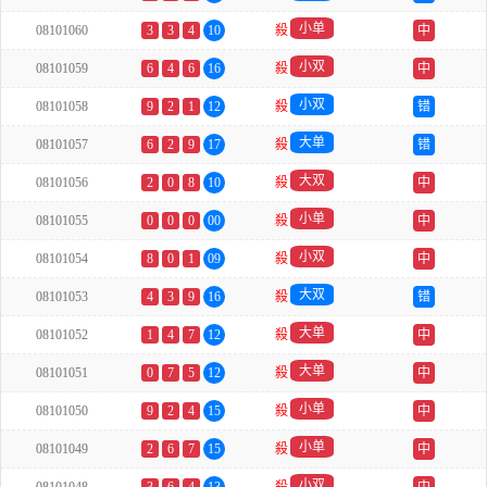
小单
08101060
3
3
4
10
殺
中
小双
08101059
6
4
6
16
殺
中
小双
08101058
9
2
1
12
殺
错
大单
08101057
6
2
9
17
殺
错
大双
08101056
2
0
8
10
殺
中
小单
08101055
0
0
0
00
殺
中
小双
08101054
8
0
1
09
殺
中
大双
08101053
4
3
9
16
殺
错
大单
08101052
1
4
7
12
殺
中
大单
08101051
0
7
5
12
殺
中
小单
08101050
9
2
4
15
殺
中
小单
08101049
2
6
7
15
殺
中
小双