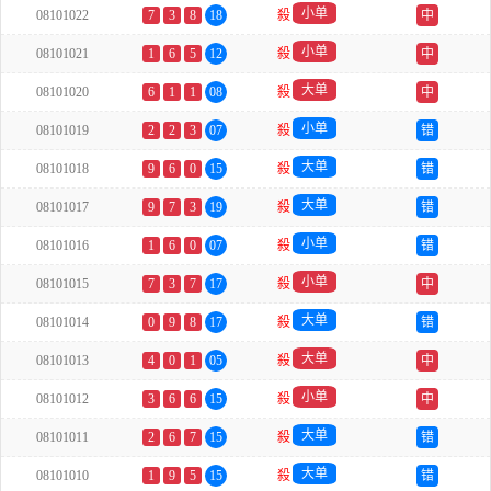
小单
08101022
7
3
8
18
殺
中
小单
08101021
1
6
5
12
殺
中
大单
08101020
6
1
1
08
殺
中
小单
08101019
2
2
3
07
殺
错
大单
08101018
9
6
0
15
殺
错
大单
08101017
9
7
3
19
殺
错
小单
08101016
1
6
0
07
殺
错
小单
08101015
7
3
7
17
殺
中
大单
08101014
0
9
8
17
殺
错
大单
08101013
4
0
1
05
殺
中
小单
08101012
3
6
6
15
殺
中
大单
08101011
2
6
7
15
殺
错
大单
08101010
1
9
5
15
殺
错