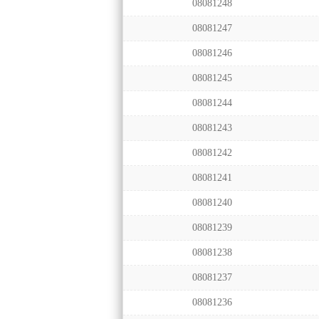
08081248
08081247
08081246
08081245
08081244
08081243
08081242
08081241
08081240
08081239
08081238
08081237
08081236