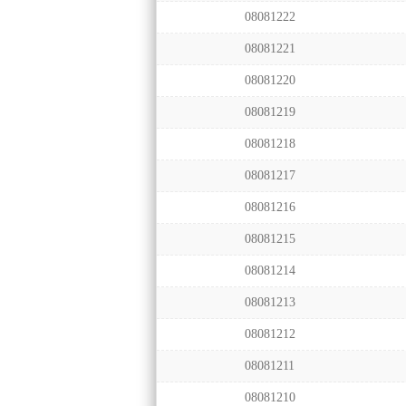
08081222
08081221
08081220
08081219
08081218
08081217
08081216
08081215
08081214
08081213
08081212
08081211
08081210