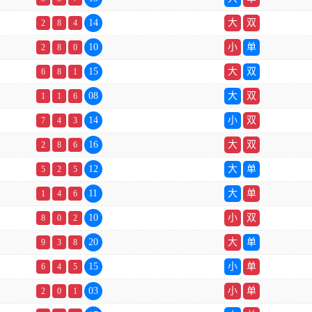
14
大
双
2
8
4
10
小
单
2
8
0
15
大
双
6
8
1
08
大
双
1
1
6
14
小
双
7
4
3
16
大
双
2
8
6
12
大
单
5
2
5
11
大
单
1
4
6
10
小
双
8
0
2
20
大
单
9
3
8
15
小
单
6
4
5
03
小
单
2
0
1