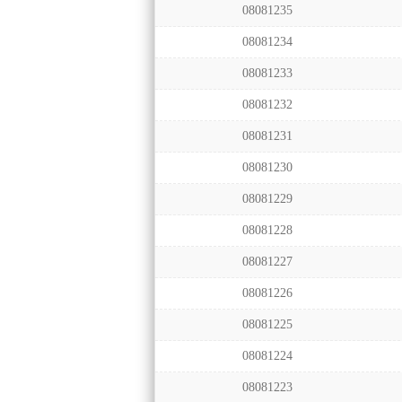
08081235
08081234
08081233
08081232
08081231
08081230
08081229
08081228
08081227
08081226
08081225
08081224
08081223