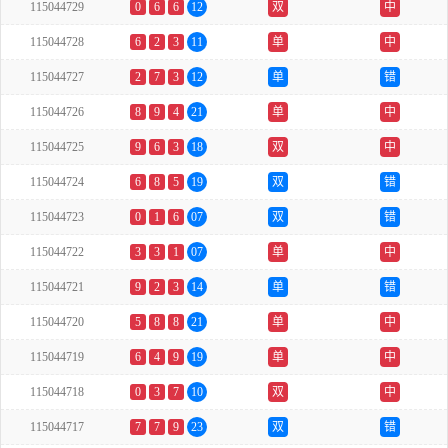
115044729
0
6
6
12
双
中
115044728
6
2
3
11
单
中
115044727
2
7
3
12
单
错
115044726
8
9
4
21
单
中
115044725
9
6
3
18
双
中
115044724
6
8
5
19
双
错
115044723
0
1
6
07
双
错
115044722
3
3
1
07
单
中
115044721
9
2
3
14
单
错
115044720
5
8
8
21
单
中
115044719
6
4
9
19
单
中
115044718
0
3
7
10
双
中
115044717
7
7
9
23
双
错