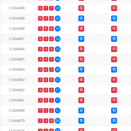
115044690
6
7
7
20
双
中
115044689
9
3
8
20
单
错
115044688
1
9
9
19
单
中
115044687
9
3
2
14
单
错
115044686
3
4
8
15
单
中
115044685
3
4
7
14
双
中
115044684
3
4
3
10
单
错
115044683
3
0
8
11
单
中
115044682
4
9
4
17
单
中
115044681
3
9
5
17
单
中
115044680
7
2
2
11
双
错
115044679
2
4
0
06
单
错