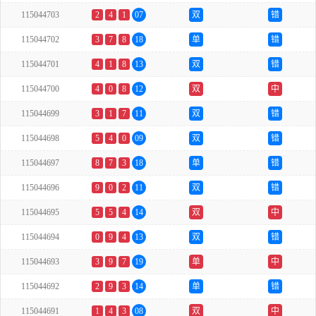
115044703
2
4
1
07
双
错
115044702
3
7
8
18
单
错
115044701
4
1
8
13
双
错
115044700
4
0
8
12
双
中
115044699
3
1
7
11
双
错
115044698
5
4
0
09
双
错
115044697
8
7
3
18
单
错
115044696
9
0
2
11
双
错
115044695
5
5
4
14
双
中
115044694
0
9
4
13
双
错
115044693
3
9
7
19
单
中
115044692
2
9
3
14
单
错
115044691
1
4
3
08
双
中