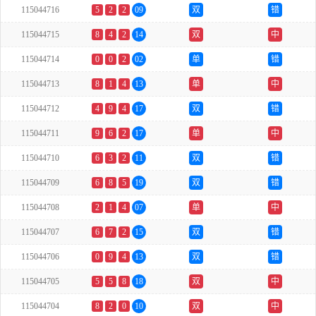
115044716
5
2
2
09
双
错
115044715
8
4
2
14
双
中
115044714
0
0
2
02
单
错
115044713
8
1
4
13
单
中
115044712
4
9
4
17
双
错
115044711
9
6
2
17
单
中
115044710
6
3
2
11
双
错
115044709
6
8
5
19
双
错
115044708
2
1
4
07
单
中
115044707
6
7
2
15
双
错
115044706
0
9
4
13
双
错
115044705
5
5
8
18
双
中
115044704
8
2
0
10
双
中