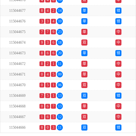
115044678
4
4
8
16
双
中
115044677
8
4
2
14
单
错
115044676
3
3
4
10
单
错
115044675
7
7
9
23
单
中
115044674
9
3
6
18
双
中
115044673
8
6
6
20
单
错
115044672
8
2
1
11
单
中
115044671
0
4
5
09
单
中
115044670
0
5
1
06
双
中
115044669
7
5
1
13
双
错
115044668
0
6
7
13
单
中
115044667
1
6
5
12
双
中
115044666
8
0
3
11
双
错