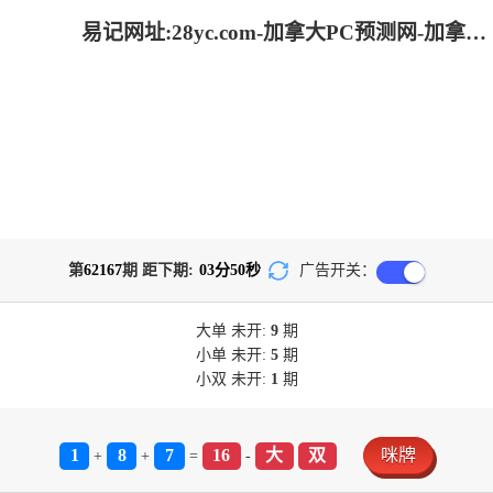
易记网址:28yc.com-加拿大PC预测网-加拿大pc在线预测结果|飞飞28加拿大在线预测_专注研究加拿大预测!
第
62167
期 距下期:
03
分
50
秒
广告开关：
大单
未开:
9
期
小单
未开:
5
期
小双
未开:
1
期
1
8
7
16
大
双
咪牌
+
+
=
-