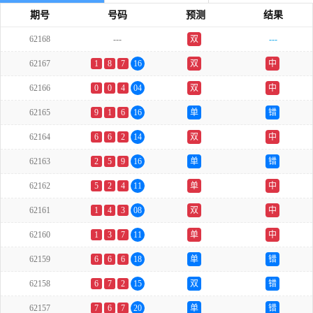
期号
号码
预测
结果
62168
---
双
---
62167
1
8
7
16
双
中
62166
0
0
4
04
双
中
62165
9
1
6
16
单
错
62164
6
6
2
14
双
中
62163
2
5
9
16
单
错
62162
5
2
4
11
单
中
62161
1
4
3
08
双
中
62160
1
3
7
11
单
中
62159
6
6
6
18
单
错
62158
6
7
2
15
双
错
62157
7
6
7
20
单
错