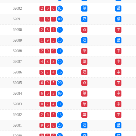
62092
2
0
0
02
单
错
62091
1
5
3
09
双
错
62090
2
8
4
14
双
中
62089
1
9
3
13
双
错
62088
2
0
9
11
单
中
62087
4
8
3
15
单
中
62086
5
7
4
16
双
中
62085
6
9
5
20
双
中
62084
6
0
3
09
单
中
62083
0
7
4
11
单
中
62082
2
6
5
13
单
中
62081
9
6
8
23
双
错