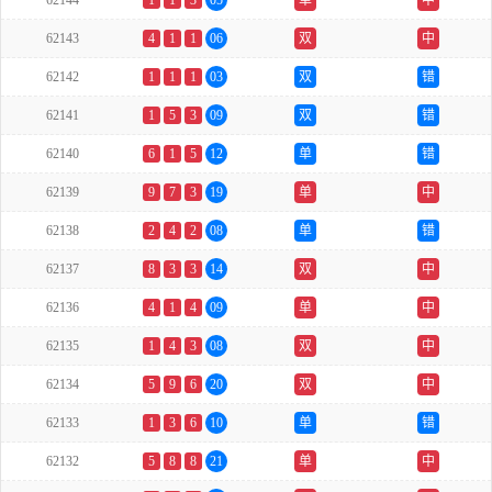
62144
1
1
3
05
单
中
62143
4
1
1
06
双
中
62142
1
1
1
03
双
错
62141
1
5
3
09
双
错
62140
6
1
5
12
单
错
62139
9
7
3
19
单
中
62138
2
4
2
08
单
错
62137
8
3
3
14
双
中
62136
4
1
4
09
单
中
62135
1
4
3
08
双
中
62134
5
9
6
20
双
中
62133
1
3
6
10
单
错
62132
5
8
8
21
单
中