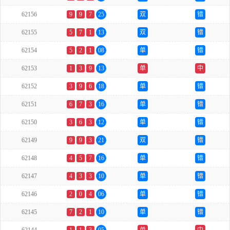
62156
9
9
7
25
双
错
62155
5
7
1
13
双
错
62154
5
2
1
08
单
错
62153
1
3
9
13
单
中
62152
3
9
6
18
单
错
62151
6
7
3
16
单
错
62150
3
6
3
12
单
错
62149
9
9
3
21
双
错
62148
4
5
7
16
单
错
62147
4
3
3
10
单
错
62146
2
0
4
06
单
错
62145
7
2
1
10
单
错