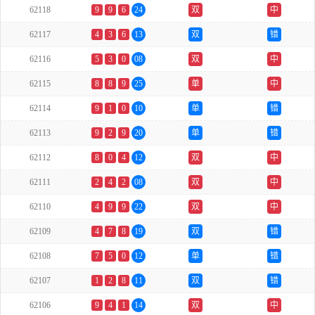
62118
9
9
6
24
双
中
62117
4
3
6
13
双
错
62116
5
3
0
08
双
中
62115
8
8
9
25
单
中
62114
9
1
0
10
单
错
62113
9
2
9
20
单
错
62112
8
0
4
12
双
中
62111
2
4
2
08
双
中
62110
4
9
9
22
双
中
62109
4
7
8
19
双
错
62108
7
5
0
12
单
错
62107
1
2
8
11
双
错
62106
9
4
1
14
双
中